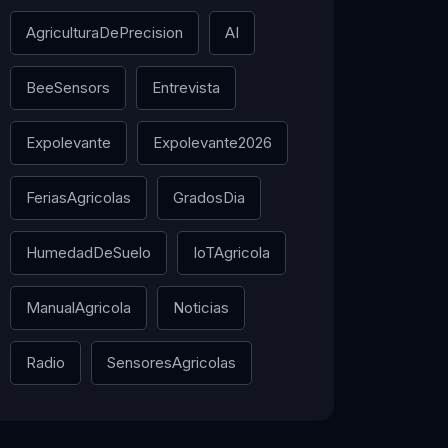
AgriculturaDePrecision
AI
BeeSensors
Entrevista
Expolevante
Expolevante2026
FeriasAgricolas
GradosDia
HumedadDeSuelo
IoTAgricola
ManualAgricola
Noticias
Radio
SensoresAgricolas