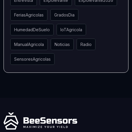
Entrevista
Expolevante
Expolevante2026
FeriasAgricolas
GradosDia
HumedadDeSuelo
IoTAgricola
ManualAgricola
Noticias
Radio
SensoresAgricolas