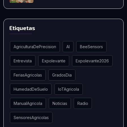
Etiquetas
AgriculturaDePrecision
AI
BeeSensors
Entrevista
Expolevante
Expolevante2026
FeriasAgricolas
GradosDia
HumedadDeSuelo
IoTAgricola
ManualAgricola
Noticias
Radio
SensoresAgricolas