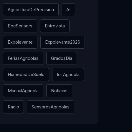
AgriculturaDePrecision
AI
BeeSensors
Entrevista
Expolevante
Expolevante2026
FeriasAgricolas
GradosDia
HumedadDeSuelo
IoTAgricola
ManualAgricola
Noticias
Radio
SensoresAgricolas